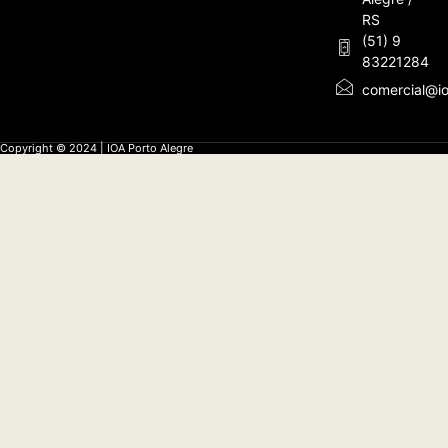
RS
(51) 9
83221284
comercial@io
Copyright © 2024 | IOA Porto Alegre