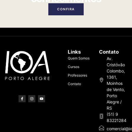
CONFIRA
Links
Contato
Quem Somos
Av.
Cristóvão
Cursos
Colombo,
Professores
1361,
Moinhos
Contato
de Vento,
Porto
Alegre /
RS
(51) 9
83221284
comercial@io