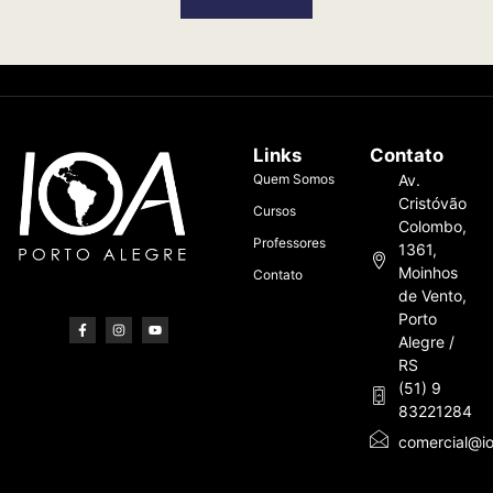
Links
Contato
Quem Somos
Av.
Cristóvão
Cursos
Colombo,
Professores
1361,
Moinhos
Contato
de Vento,
Porto
Alegre /
RS
(51) 9
83221284
comercial@io