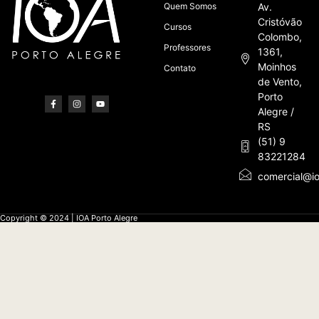
Quem Somos
Av.
Cristóvão
Cursos
Colombo,
Professores
1361,
Moinhos
Contato
de Vento,
Porto
Alegre /
RS
(51) 9
83221284
comercial@io
Copyright © 2024 | IOA Porto Alegre