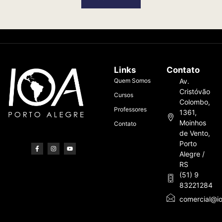
Links
Contato
Quem Somos
Av.
Cristóvão
Cursos
Colombo,
Professores
1361,
Moinhos
Contato
de Vento,
Porto
Alegre /
RS
(51) 9
83221284
comercial@io