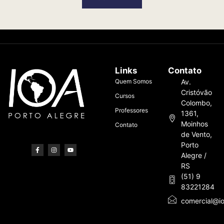
Links
Contato
Quem Somos
Av.
Cristóvão
Cursos
Colombo,
Professores
1361,
Moinhos
Contato
de Vento,
Porto
Alegre /
RS
(51) 9
83221284
comercial@io