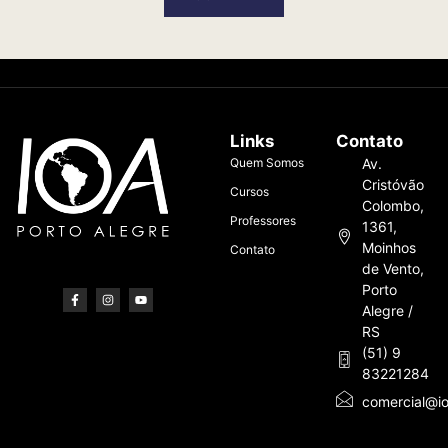
Links
Contato
Quem Somos
Av.
Cristóvão
Cursos
Colombo,
Professores
1361,
Moinhos
Contato
de Vento,
Porto
Alegre /
RS
(51) 9
83221284
comercial@io