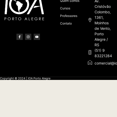
Quem Somos
Av.
Cristóvão
Cursos
Colombo,
Professores
1361,
Moinhos
Contato
de Vento,
Porto
Alegre /
RS
(51) 9
83221284
comercial@io
Copyright © 2024 | IOA Porto Alegre